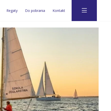
Regaty
Do pobrania
Kontakt