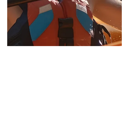
młodzieży!
Zapewnij dziecku
przygodę życia.
Formularz zapisu