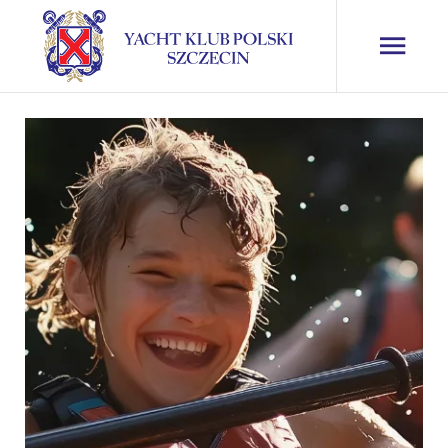
Wakacyjne
zajęcia
żeglarskie
dla dzieci i