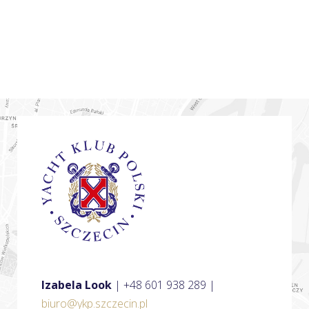
Zapoznałem się i akceptuję treść
regulaminu *
Zapisz się
Izabela Look
| +48 601 938 289 |
biuro@ykp.szczecin.pl