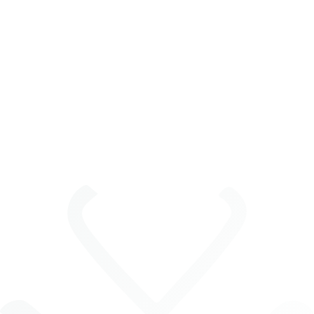
Regulamin
Cenisz zdrowy styl życia i wszechstronną
aktywność fizyczną i umysłową Twojego
dziecka? Wybierz żeglarstwo! Z nami dzieciaki
spędzają czas w żeglarskim stylu!
Co to właściwie oznacza? Odkrywamy talenty,
rozwijamy pasje i umiejętności, uczymy
współpracy, odpowiedzialności, kreatywności,
przyjaźni i radości. Zapewnij dziecku przygodę
życia!