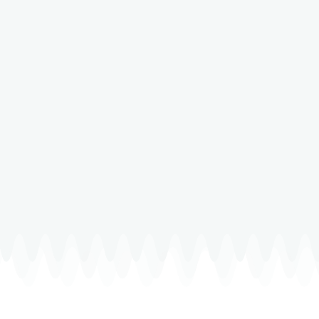
Kapitan jachtowy, instruktor
żeglarstwa, wieloletni kapitan
legendarnego s/y Polonez.
Organizator klubowych kursów
na stopnie żeglarskie. Opiekun
Maszoperii w Szkółce YKP.