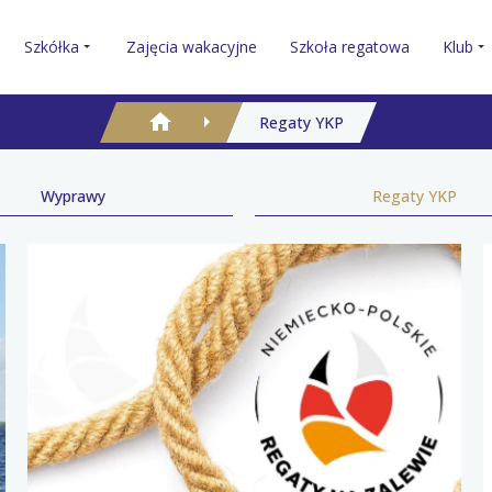
Szkółka
Zajęcia wakacyjne
Szkoła regatowa
Klub
Regaty YKP
Wyprawy
Regaty YKP